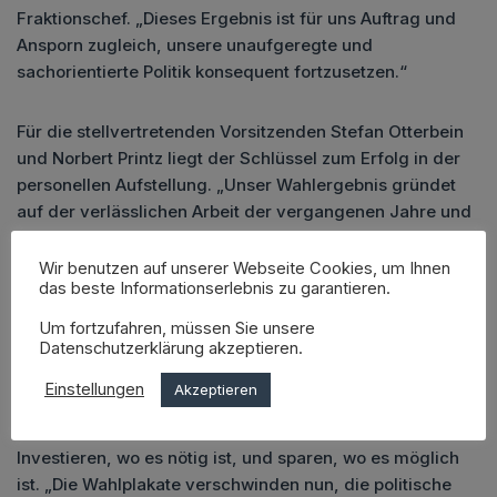
Fraktionschef. „Dieses Ergebnis ist für uns Auftrag und
Ansporn zugleich, unsere unaufgeregte und
sachorientierte Politik konsequent fortzusetzen.“
Für die stellvertretenden Vorsitzenden Stefan Otterbein
und Norbert Printz liegt der Schlüssel zum Erfolg in der
personellen Aufstellung. „Unser Wahlergebnis gründet
auf der verlässlichen Arbeit der vergangenen Jahre und
einem exzellenten Kandidaten-Tableau“, so Stefan
Otterbein. Norbert Printz ergänzt: „Unsere Mannschaft
Wir benutzen auf unserer Webseite Cookies, um Ihnen
das beste Informationserlebnis zu garantieren.
bildet die gesamte Gemeinde ab – über Ortsteile,
Altersklassen und Berufsfelder hinweg. Dieses breite
Um fortzufahren, müssen Sie unsere
Meinungsspektrum ist unser Fundament, um
Datenschutzerklärung akzeptieren.
Entscheidungen zum Wohle aller Bürger zu treffen.“
Einstellungen
Akzeptieren
Auch nach dem Wahlsieg bleibt die CDU ihrer Linie treu:
Investieren, wo es nötig ist, und sparen, wo es möglich
ist. „Die Wahlplakate verschwinden nun, die politische